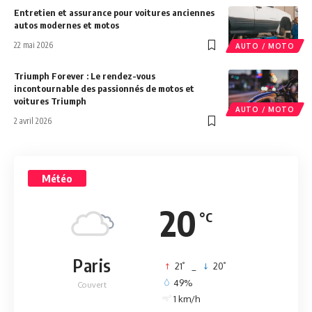
Entretien et assurance pour voitures anciennes
autos modernes et motos
22 mai 2026
AUTO / MOTO
Triumph Forever : Le rendez-vous
incontournable des passionnés de motos et
voitures Triumph
AUTO / MOTO
2 avril 2026
Météo
20
°C
Paris
°
°
21
_
20
49%
Couvert
1 km/h