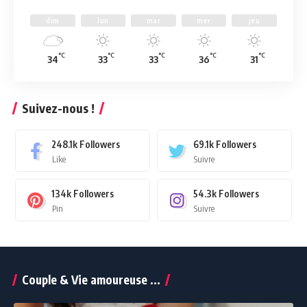
dim
lun
mar
mer
jeu
°C
°C
°C
°C
°C
34
33
33
36
31
Suivez-nous !
248.1k
Followers
69.1k
Followers
Like
Suivre
134k
Followers
54.3k
Followers
Pin
Suivre
Couple & Vie amoureuse ...