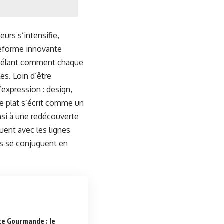
urs s’intensifie,
teforme innovante
 révélant comment chaque
es. Loin d’être
’expression : design,
ue plat s’écrit comme un
nsi à une redécouverte
guent avec les lignes
rs se conjuguent en
tte Gourmande : le