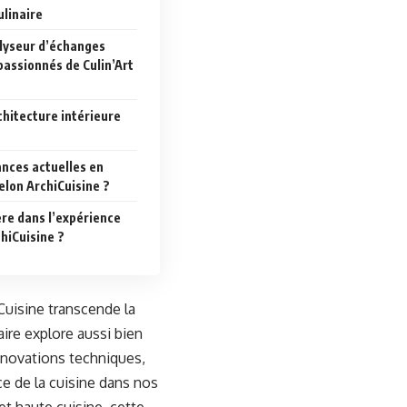
linaire
alyseur d’échanges
passionnés de Culin’Art
chitecture intérieure
ances actuelles en
selon ArchiCuisine ?
ère dans l’expérience
hiCuisine ?
iCuisine transcende la
aire explore aussi bien
nnovations techniques,
ce de la cuisine dans nos