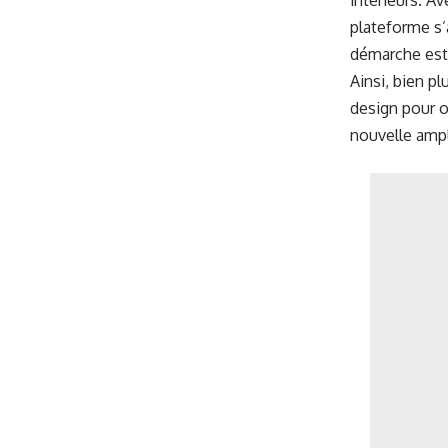
intérieurs. A
plateforme s’
démarche esth
Ainsi, bien p
design pour o
nouvelle ampl