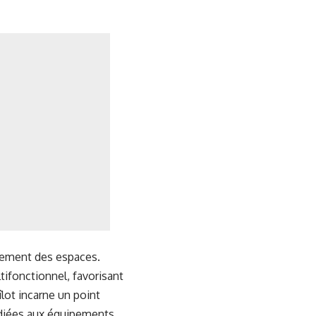
cement des espaces.
tifonctionnel, favorisant
îlot incarne un point
édiées aux équipements