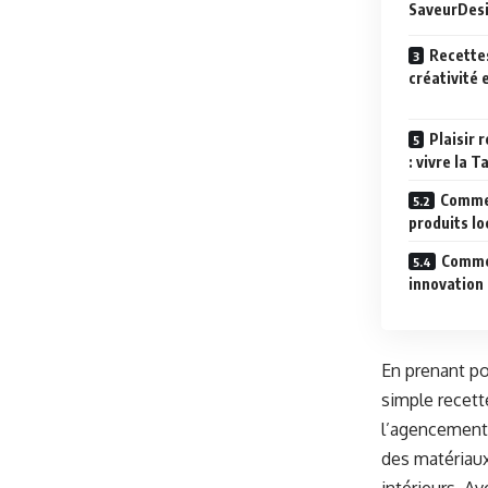
SaveurDesi
Recettes
créativité 
Plaisir 
: vivre la 
Commen
produits lo
Commen
innovation 
En prenant po
simple recett
l’agencement 
des matériaux 