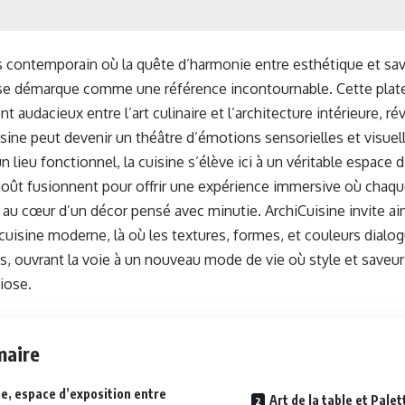
s contemporain où la quête d’harmonie entre esthétique et save
 se démarque comme une référence incontournable. Cette pla
nt audacieux entre l’art culinaire et l’architecture intérieure,
sine peut devenir un théâtre d’émotions sensorielles et visuell
lieu fonctionnel, la cuisine s’élève ici à un véritable espace d
 goût fusionnent pour offrir une expérience immersive où chaq
au cœur d’un décor pensé avec minutie. ArchiCuisine invite ai
a cuisine moderne, là où les textures, formes, et couleurs dialo
es, ouvrant la voie à un nouveau mode de vie où style et saveu
iose.
aire
ne, espace d’exposition entre
Art de la table et Pale