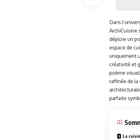
Dans l’univer
ArchiCuisine
déploie un po
espace de cui
uniquement un 
créativité et
poème visuel 
raffinée de l
architectural
parfaite symb
Somm
La cuisi