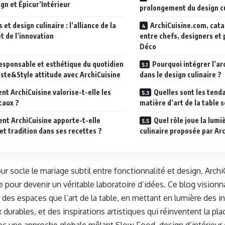
gn et Épicur’Intérieur
prolongement du design cu
 et design culinaire : l’alliance de la
ArchiCuisine.com, cat
et de l’innovation
entre chefs, designers et 
Déco
responsable et esthétique du quotidien
Pourquoi intégrer l’ar
Taste&Style attitude avec ArchiCuisine
dans le design culinaire ?
t ArchiCuisine valorise-t-elle les
Quelles sont les tend
caux ?
matière d’art de la table 
t ArchiCuisine apporte-t-elle
Quel rôle joue la lumi
et tradition dans ses recettes ?
culinaire proposée par Arc
ur socle le mariage subtil entre fonctionnalité et design, Arch
e pour devenir un véritable laboratoire d’idées. Ce blog visionn
des espaces que l’art de la table, en mettant en lumière des i
durables, et des inspirations artistiques qui réinventent la pla