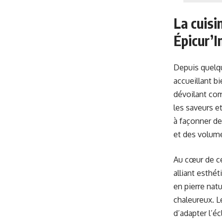
La cuisi
Épicur’I
Depuis quelqu
accueillant bi
dévoilant com
les saveurs e
à façonner de
et des volume
Au cœur de ce
alliant esthé
en pierre nat
chaleureux. L
d’adapter l’éc