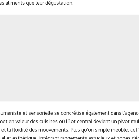
es aliments que leur dégustation.
humaniste et sensorielle se concrétise également dans l’agen
et en valeur des cuisines où l’îlot central devient un pivot mul
té et la fluidité des mouvements. Plus qu’un simple meuble, cet 
ial et esthétique, intégrant rangements astucieux et zones d