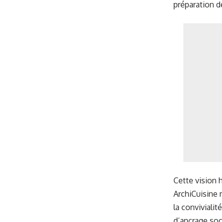
préparation d
Cette vision 
ArchiCuisine m
la conviviali
d’ancrage soc