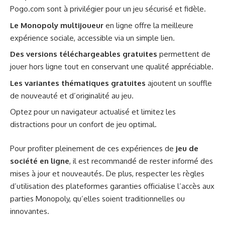
Pogo.com sont à privilégier pour un jeu sécurisé et fidèle.
Le Monopoly multijoueur
en ligne offre la meilleure
expérience sociale, accessible via un simple lien.
Des versions téléchargeables gratuites
permettent de
jouer hors ligne tout en conservant une qualité appréciable.
Les variantes thématiques gratuites
ajoutent un souffle
de nouveauté et d’originalité au jeu.
Optez pour un navigateur actualisé et limitez les
distractions pour un confort de jeu optimal.
Pour profiter pleinement de ces expériences de
jeu de
société en ligne
, il est recommandé de rester informé des
mises à jour et nouveautés. De plus, respecter les règles
d’utilisation des plateformes garanties officialise l’accès aux
parties Monopoly, qu’elles soient traditionnelles ou
innovantes.