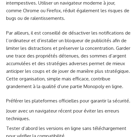
intempestives. Utiliser un navigateur moderne à jour,
comme Chrome ou Firefox, réduit également les risques de
bugs ou de ralentissements.
Par ailleurs, il est conseillé de désactiver les notifications de
l’ordinateur et d’installer un bloqueur de publicités afin de
limiter les distractions et préserver la concentration. Garder
une trace des propriétés détenues, des sommes d’argent
accumulées et des stratégies adverses permet de mieux
anticiper les coups et de jouer de manière plus stratégique.
Cette organisation, simple mais efficace, contribue
grandement à la qualité d’une partie Monopoly en ligne.
Préférer les plateformes officielles pour garantir la sécurité.
Jouer avec un navigateur récent pour éviter les erreurs
techniques.
Tester d’abord les versions en ligne sans téléchargement
pour vérifier la compatibilité.