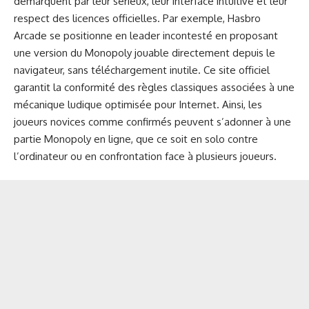
démarquent par leur sérieux, leur interface intuitive et leur
respect des licences officielles. Par exemple, Hasbro
Arcade se positionne en leader incontesté en proposant
une version du Monopoly jouable directement depuis le
navigateur, sans téléchargement inutile. Ce site officiel
garantit la conformité des règles classiques associées à une
mécanique ludique optimisée pour Internet. Ainsi, les
joueurs novices comme confirmés peuvent s’adonner à une
partie Monopoly en ligne, que ce soit en solo contre
l’ordinateur ou en confrontation face à plusieurs joueurs.