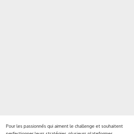
Pour les passionnés qui aiment le challenge et souhaitent
perfectionner leurs stratégies, plusieurs plateformes