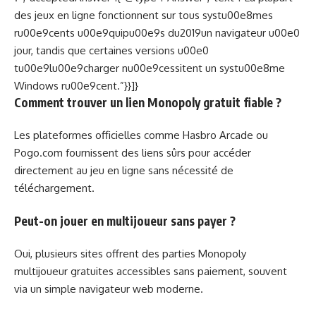
des jeux en ligne fonctionnent sur tous systu00e8mes
ru00e9cents u00e9quipu00e9s du2019un navigateur u00e0
jour, tandis que certaines versions u00e0
tu00e9lu00e9charger nu00e9cessitent un systu00e8me
Windows ru00e9cent.”}}]}
Comment trouver un lien Monopoly gratuit fiable ?
Les plateformes officielles comme Hasbro Arcade ou
Pogo.com fournissent des liens sûrs pour accéder
directement au jeu en ligne sans nécessité de
téléchargement.
Peut-on jouer en multijoueur sans payer ?
Oui, plusieurs sites offrent des parties Monopoly
multijoueur gratuites accessibles sans paiement, souvent
via un simple navigateur web moderne.