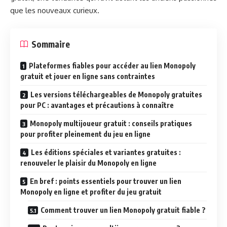
que les nouveaux curieux.
Sommaire
Plateformes fiables pour accéder au lien Monopoly
gratuit et jouer en ligne sans contraintes
Les versions téléchargeables de Monopoly gratuites
pour PC : avantages et précautions à connaître
Monopoly multijoueur gratuit : conseils pratiques
pour profiter pleinement du jeu en ligne
Les éditions spéciales et variantes gratuites :
renouveler le plaisir du Monopoly en ligne
En bref : points essentiels pour trouver un lien
Monopoly en ligne et profiter du jeu gratuit
Comment trouver un lien Monopoly gratuit fiable ?