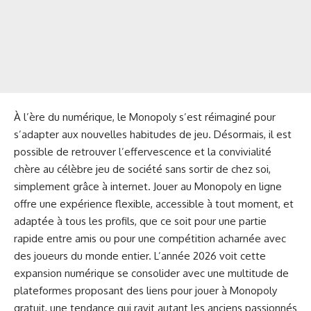
À l’ère du numérique, le Monopoly s’est réimaginé pour
s’adapter aux nouvelles habitudes de jeu. Désormais, il est
possible de retrouver l’effervescence et la convivialité
chère au célèbre jeu de société sans sortir de chez soi,
simplement grâce à internet. Jouer au Monopoly en ligne
offre une expérience flexible, accessible à tout moment, et
adaptée à tous les profils, que ce soit pour une partie
rapide entre amis ou pour une compétition acharnée avec
des joueurs du monde entier. L’année 2026 voit cette
expansion numérique se consolider avec une multitude de
plateformes proposant des liens pour jouer à Monopoly
gratuit, une tendance qui ravit autant les anciens passionnés