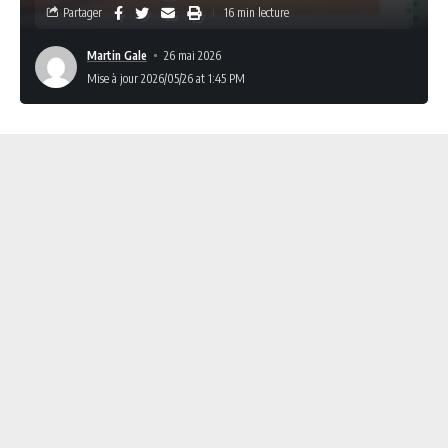
Partager
16 min lecture
Martin Gale
26 mai 2026
Mise à jour 2026/05/26 at 1:45 PM