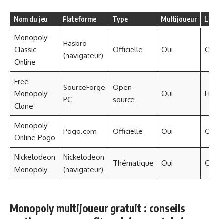
Nom du jeu
Plateforme
Type
Multijoueur
Lice
Monopoly
Hasbro
Classic
Officielle
Oui
Offi
(navigateur)
Online
Free
SourceForge
Open-
Monopoly
Oui
Libr
PC
source
Clone
Monopoly
Pogo.com
Officielle
Oui
Offi
Online Pogo
Nickelodeon
Nickelodeon
Thématique
Oui
Offi
Monopoly
(navigateur)
Monopoly multijoueur gratuit : conseils