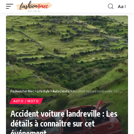
Aa
Fashion For Mec
>
Lifestyle
>
Auto / moto
>
Accident voiture landreville : Les détails à connaître sur cet événement.
AUTO / MOTO
Accident voiture landreville : Les
détails à connaître sur cet
événement.