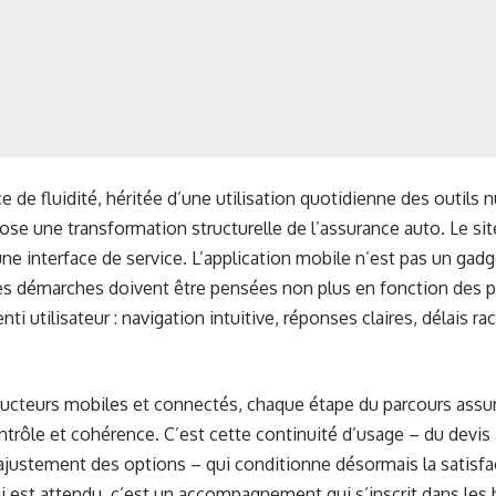
e de fluidité, héritée d’une utilisation quotidienne des outils
ose une transformation structurelle de l’assurance auto. Le si
 une interface de service. L’application mobile n’est pas un g
les démarches doivent être pensées non plus en fonction des p
enti utilisateur : navigation intuitive, réponses claires, délais r
ucteurs mobiles et connectés, chaque étape du parcours assura
ontrôle et cohérence. C’est cette continuité d’usage – du devis à
’ajustement des options – qui conditionne désormais la satisfac
ui est attendu, c’est un accompagnement qui s’inscrit dans les