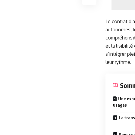
Le contrat d’
autonomes, le
compréhensibl
et la lisibili
s’intégrer pl
leur rythme.
Somm
Une expé
usages
La tran
Pour co