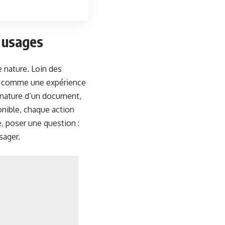
x usages
e nature. Loin des
is comme une expérience
ignature d’un document,
onible, chaque action
e, poser une question :
sager.