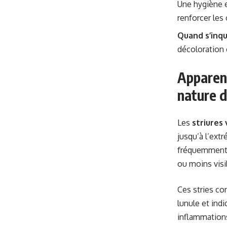
Une hygiène 
renforcer les 
Quand s’inqu
décoloration
Apparenc
nature d
Les
striures 
jusqu’à l’extr
fréquemment o
ou moins visib
Ces stries co
lunule et ind
inflammations