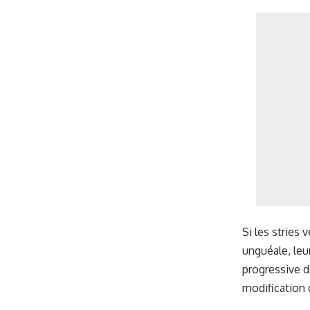
Si les stries
unguéale, leur
progressive d
modification d