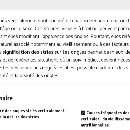
riés verticalement sont une préoccupation fréquente qui touch
l’âge ou le sexe. Ces striures, visibles à l’œil nu, peuvent parf
 tant elles modifient l’apparence des ongles. Pourtant, elles re
turel associé notamment au vieillissement ou à des facteurs
la
signification des stries sur les ongles
permet de mieux iden
s
et de repérer les situations où un suivi médical devient néces
ettes des anomalies unguéales, il est possible d’adopter des s
santé et la beauté des ongles.
aire
e des ongles striés verticalement :
Causes fréquentes des 
 la nature des stries
verticales : du vieillisse
nutritionnelles