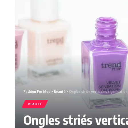
Fashion For Mec
>
Beauté
>
Ongles striés verticales significatio
BEAUTÉ
Ongles striés vertic