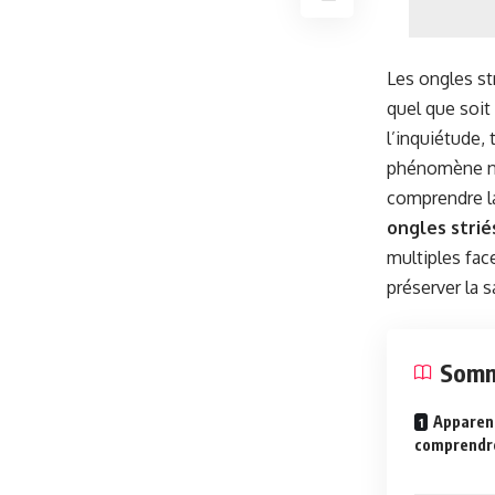
Les ongles st
quel que soit 
l’inquiétude,
phénomène na
comprendre 
ongles strié
multiples fac
préserver la 
Somm
Apparenc
comprendre