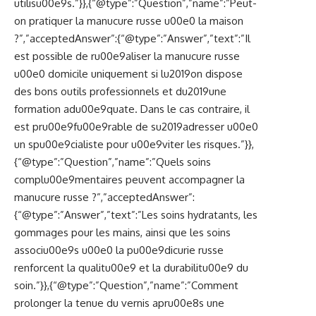
utilisu00e9s.”}},{“@type”:”Question”,”name”:”Peut-
on pratiquer la manucure russe u00e0 la maison
?”,”acceptedAnswer”:{“@type”:”Answer”,”text”:”Il
est possible de ru00e9aliser la manucure russe
u00e0 domicile uniquement si lu2019on dispose
des bons outils professionnels et du2019une
formation adu00e9quate. Dans le cas contraire, il
est pru00e9fu00e9rable de su2019adresser u00e0
un spu00e9cialiste pour u00e9viter les risques.”}},
{“@type”:”Question”,”name”:”Quels soins
complu00e9mentaires peuvent accompagner la
manucure russe ?”,”acceptedAnswer”:
{“@type”:”Answer”,”text”:”Les soins hydratants, les
gommages pour les mains, ainsi que les soins
associu00e9s u00e0 la pu00e9dicurie russe
renforcent la qualitu00e9 et la durabilitu00e9 du
soin.”}},{“@type”:”Question”,”name”:”Comment
prolonger la tenue du vernis apru00e8s une