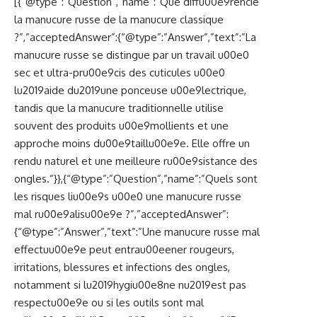
[{“@type”:”Question”,”name”:”Que diffu00e9rencie
la manucure russe de la manucure classique
?”,”acceptedAnswer”:{“@type”:”Answer”,”text”:”La
manucure russe se distingue par un travail u00e0
sec et ultra-pru00e9cis des cuticules u00e0
lu2019aide du2019une ponceuse u00e9lectrique,
tandis que la manucure traditionnelle utilise
souvent des produits u00e9mollients et une
approche moins du00e9taillu00e9e. Elle offre un
rendu naturel et une meilleure ru00e9sistance des
ongles.”}},{“@type”:”Question”,”name”:”Quels sont
les risques liu00e9s u00e0 une manucure russe
mal ru00e9alisu00e9e ?”,”acceptedAnswer”:
{“@type”:”Answer”,”text”:”Une manucure russe mal
effectuu00e9e peut entrau00eener rougeurs,
irritations, blessures et infections des ongles,
notamment si lu2019hygiu00e8ne nu2019est pas
respectu00e9e ou si les outils sont mal