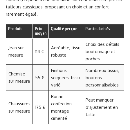
tailleurs classiques, proposant un choix et un confort
rarement égalé.
Produit
Prix
Qualité perçue
Particularités
moyen
Choix des détails
Jean sur
Agréable, tissu
114 €
boutonnage et
mesure
robuste
poches
Finitions
Nombreux tissus,
Chemise
55 €
soignées, tissu
boutons
sur mesure
varié
personnalisables
Bonne
Peut manquer
Chaussures
confection,
175 €
d’ajustement en
sur mesure
montage
taille
cimenté