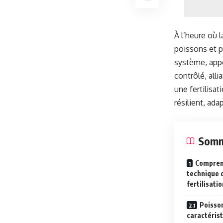
À l’heure où 
poissons et p
système, appe
contrôlé, all
une fertilisa
résilient, ad
Somm
Comprend
technique d
fertilisati
Poisson
caractéris