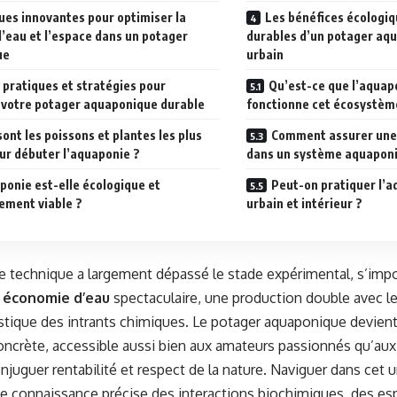
ues innovantes pour optimiser la
Les bénéfices écologi
l’eau et l’espace dans un potager
durables d’un potager aqu
ue
urbain
 pratiques et stratégies pour
Qu’est-ce que l’aqua
 votre potager aquaponique durable
fonctionne cet écosystèm
sont les poissons et plantes les plus
Comment assurer une 
ur débuter l’aquaponie ?
dans un système aquapon
ponie est-elle écologique et
Peut-on pratiquer l’a
ment viable ?
urbain et intérieur ?
e technique a largement dépassé le stade expérimental, s’imp
 économie d’eau
spectaculaire, une production double avec 
stique des intrants chimiques. Le potager aquaponique devient
ncrète, accessible aussi bien aux amateurs passionnés qu’aux
njuguer rentabilité et respect de la nature. Naviguer dans cet u
e connaissance précise des interactions biochimiques, des es