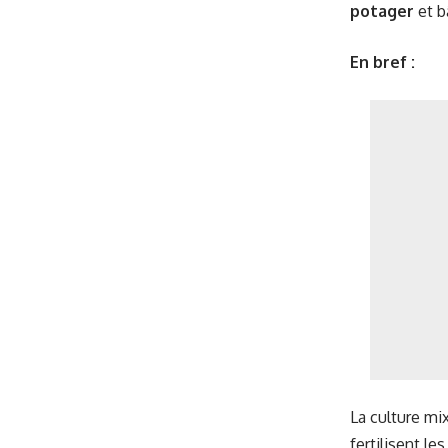
potager
et bâ
En bref :
La culture mi
fertilisent le