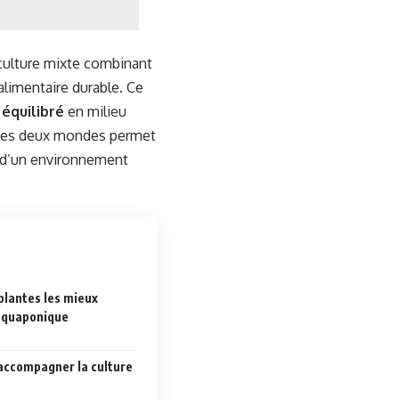
a culture mixte combinant
alimentaire durable. Ce
équilibré
en milieu
re ces deux mondes permet
on d’un environnement
 plantes les mieux
aquaponique
 accompagner la culture