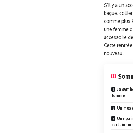
S’il y a un ac
bague, collier
comme plus âg
une femme d’e
accessoire de
Cette rentrée
nouveau.
Somm
La symbo
femme
Un messa
Une pair
certaineme