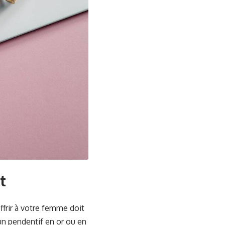
nt
ffrir à votre femme doit
 un pendentif en or ou en