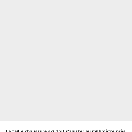
La taille chaussure ski doit s’ajuster au millimètre près