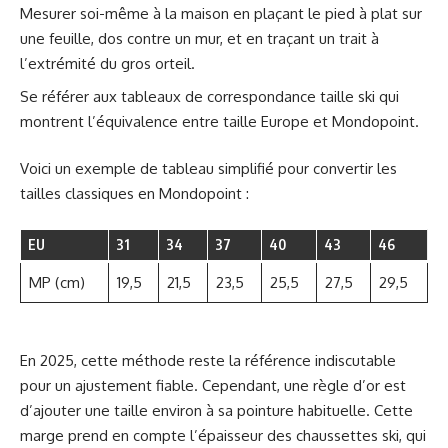
Mesurer soi-même à la maison en plaçant le pied à plat sur
une feuille, dos contre un mur, et en traçant un trait à
l’extrémité du gros orteil.
Se référer aux tableaux de correspondance taille ski qui
montrent l’équivalence entre taille Europe et Mondopoint.
Voici un exemple de tableau simplifié pour convertir les
tailles classiques en Mondopoint :
EU
31
34
37
40
43
46
MP (cm)
19,5
21,5
23,5
25,5
27,5
29,5
En 2025, cette méthode reste la référence indiscutable
pour un ajustement fiable. Cependant, une règle d’or est
d’ajouter une taille environ à sa pointure habituelle. Cette
marge prend en compte l’épaisseur des chaussettes ski, qui