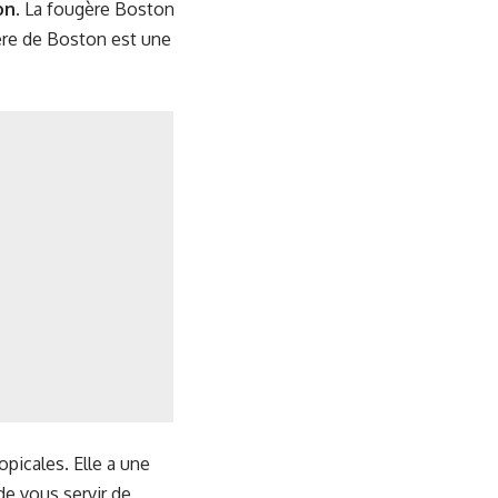
on
. La fougère Boston
gère de Boston est une
opicales. Elle a une
 de vous servir de