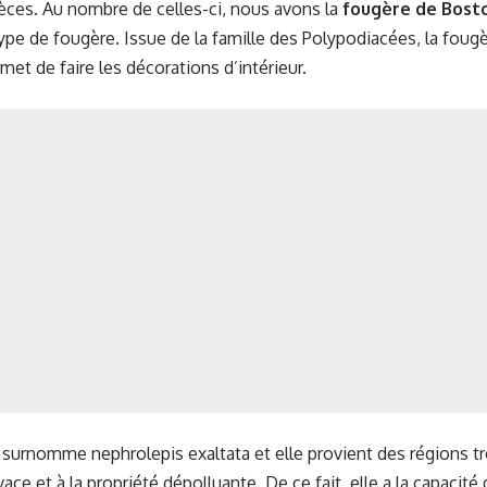
èces. Au nombre de celles-ci, nous avons la
fougère de Bost
ype de fougère. Issue de la famille des Polypodiacées, la fou
met de faire les décorations d’intérieur.
la surnomme nephrolepis exaltata et elle provient des régions tr
ace et à la propriété dépolluante. De ce fait, elle a la capacité