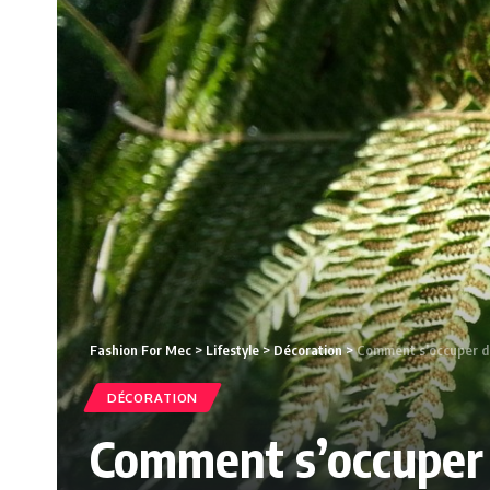
Fashion For Mec
>
Lifestyle
>
Décoration
>
Comment s’occuper d’
DÉCORATION
Comment s’occuper 