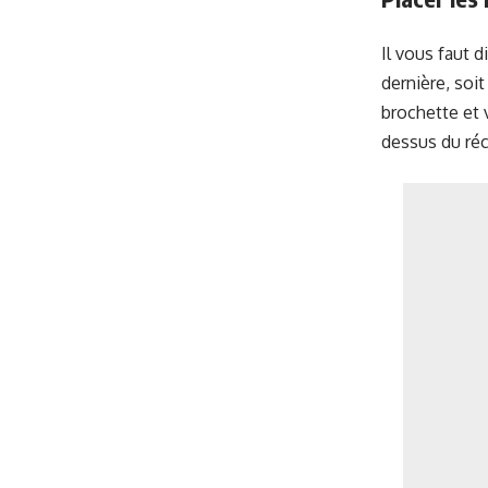
Il vous faut 
dernière, soi
brochette et v
dessus du réc