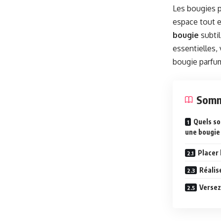
Les bougies p
espace tout e
bougie
subtil
essentielles,
bougie parfu
Somm
Quels so
une bougie
Placer
Réalise
Versez 