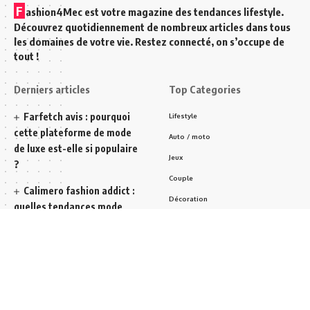
F
ashion4Mec est votre magazine des tendances lifestyle.
Découvrez quotidiennement de nombreux articles dans tous
les domaines de votre vie. Restez connecté, on s’occupe de
tout !
Derniers articles
Top Categories
Farfetch avis : pourquoi
Lifestyle
cette plateforme de mode
Auto / moto
de luxe est-elle si populaire
Jeux
?
Couple
Calimero fashion addict :
Décoration
quelles tendances mode
Jean homme
peut-on y découvrir ?
Chaussures
Comment choisir et tailler
Accessoire
vos plantes efficacement
pour un jardin florissant