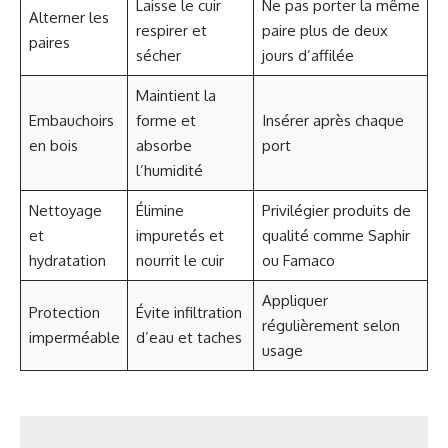
Laisse le cuir
Ne pas porter la même
Alterner les
respirer et
paire plus de deux
paires
sécher
jours d’affilée
Maintient la
Embauchoirs
forme et
Insérer après chaque
en bois
absorbe
port
l’humidité
Nettoyage
Élimine
Privilégier produits de
et
impuretés et
qualité comme Saphir
hydratation
nourrit le cuir
ou Famaco
Appliquer
Protection
Évite infiltration
régulièrement selon
imperméable
d’eau et taches
usage