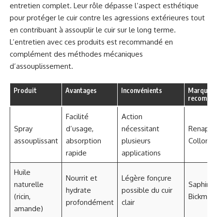
entretien complet. Leur rôle dépasse l’aspect esthétique
pour protéger le cuir contre les agressions extérieures tout
en contribuant à assouplir le cuir sur le long terme.
L’entretien avec ces produits est recommandé en
complément des méthodes mécaniques
d’assouplissement.
Produit
Avantages
Inconvénients
Marques
recomma
Facilité
Action
Spray
d’usage,
nécessitant
Renapur,
assouplissant
absorption
plusieurs
Collonil
rapide
applications
Huile
Nourrit et
Légère fonçure
naturelle
Saphir,
hydrate
possible du cuir
(ricin,
Bickmor
profondément
clair
amande)