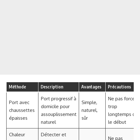
Méthode
Description
Avantages
Précautions
Port progressif à
Ne pas forcer
Port avec
Simple,
domicile pour
trop
chaussettes
naturel,
assouplissement
longtemps dè
épaisses
sûr
naturel
le début
Chaleur
Détecter et
Ne pas