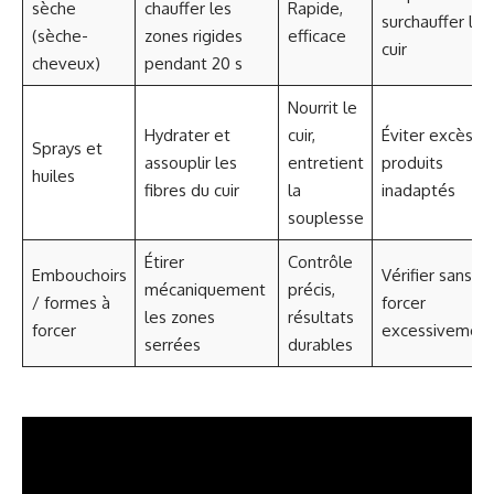
sèche
chauffer les
Rapide,
surchauffer le
(sèche-
zones rigides
efficace
cuir
cheveux)
pendant 20 s
Nourrit le
Hydrater et
cuir,
Éviter excès et
Sprays et
assouplir les
entretient
produits
huiles
fibres du cuir
la
inadaptés
souplesse
Étirer
Contrôle
Embouchoirs
Vérifier sans
mécaniquement
précis,
/ formes à
forcer
les zones
résultats
forcer
excessivemen
serrées
durables