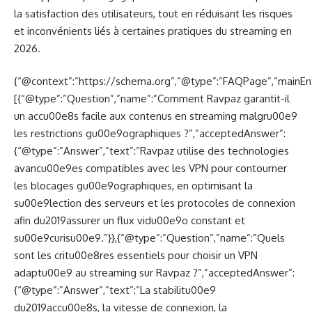
la satisfaction des utilisateurs, tout en réduisant les risques
et inconvénients liés à certaines pratiques du streaming en
2026.
{“@context”:”https://schema.org”,”@type”:”FAQPage”,”mainEnt
[{“@type”:”Question”,”name”:”Comment Ravpaz garantit-il
un accu00e8s facile aux contenus en streaming malgru00e9
les restrictions gu00e9ographiques ?”,”acceptedAnswer”:
{“@type”:”Answer”,”text”:”Ravpaz utilise des technologies
avancu00e9es compatibles avec les VPN pour contourner
les blocages gu00e9ographiques, en optimisant la
su00e9lection des serveurs et les protocoles de connexion
afin du2019assurer un flux vidu00e9o constant et
su00e9curisu00e9.”}},{“@type”:”Question”,”name”:”Quels
sont les critu00e8res essentiels pour choisir un VPN
adaptu00e9 au streaming sur Ravpaz ?”,”acceptedAnswer”:
{“@type”:”Answer”,”text”:”La stabilitu00e9
du2019accu00e8s, la vitesse de connexion, la