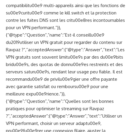
compatibilitu00e9 multi-appareils ainsi que les fonctions de
su00e9curitu00e9 comme le kill switch et la protection
contre les fuites DNS sont les critu00e8res incontournables
pour un VPN performant.”}},
{“@type”:”Question”,”name”:”Est-il conseillu00e9
du2019utiliser un VPN gratuit pour regarder du contenu sur
Ravpaz ?”,”acceptedAnswer”:{“@type”:”Answer”,”text”:”Les
VPN gratuits sont souvent limitu00e9s par des du00e9bits
bridu00e9s, des quotas de donnu00e9es restreints et des
serveurs saturu00e9s, rendant leur usage peu fiable. Il est
recommandu00e9 de privilu00e9gier une offre payante
avec garantie satisfait ou remboursu00e9 pour une
meilleure expu00e9rience.”}},
{“@type”:”Question”,”name”:”Quelles sont les bonnes
pratiques pour optimiser le streaming sur Ravpaz
?”,”acceptedAnswer”:{“@type”:”Answer”,”text”:”Utiliser un
VPN performant, choisir un serveur adaptu00e9,
pru00e9fu00e9rer une connexion filaire, ajuster la