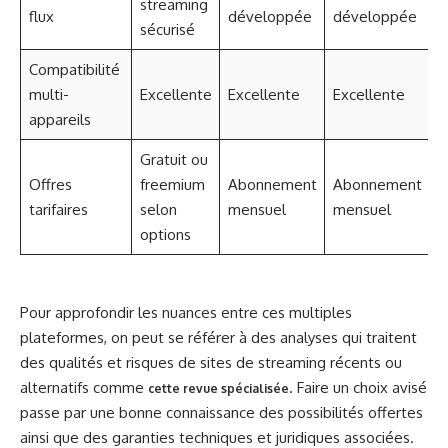
streaming
flux
développée
développée
l
sécurisé
Compatibilité
multi-
Excellente
Excellente
Excellente
V
appareils
Gratuit ou
S
Offres
freemium
Abonnement
Abonnement
g
tarifaires
selon
mensuel
mensuel
p
options
Pour approfondir les nuances entre ces multiples
plateformes, on peut se référer à des analyses qui traitent
des qualités et risques de sites de streaming récents ou
alternatifs comme
. Faire un choix avisé
cette revue spécialisée
passe par une bonne connaissance des possibilités offertes
ainsi que des garanties techniques et juridiques associées.