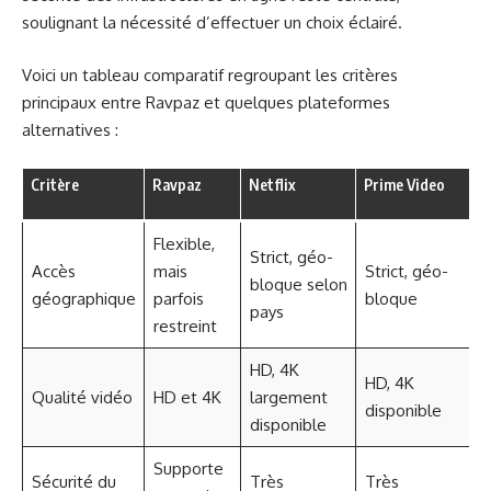
soulignant la nécessité d’effectuer un choix éclairé.
Voici un tableau comparatif regroupant les critères
principaux entre Ravpaz et quelques plateformes
alternatives :
Critère
Ravpaz
Netflix
Prime Video
P
a
Flexible,
Strict, géo-
Accès
mais
Strict, géo-
V
bloque selon
géographique
parfois
bloque
s
pays
restreint
HD, 4K
HD, 4K
G
Qualité vidéo
HD et 4K
largement
disponible
H
disponible
Supporte
Sécurité du
Très
Très
S