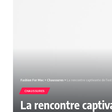
Fashion For Mec
>
Chaussures
>
La rencontre captivante de l’est
CHAUSSURES
La rencontre captiv