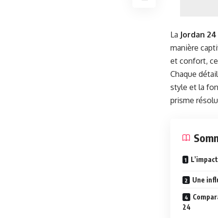
La
Jordan 24
manière capti
et confort, c
Chaque détail
style et la fo
prisme résol
Somm
L’impact
Une inf
Compara
24