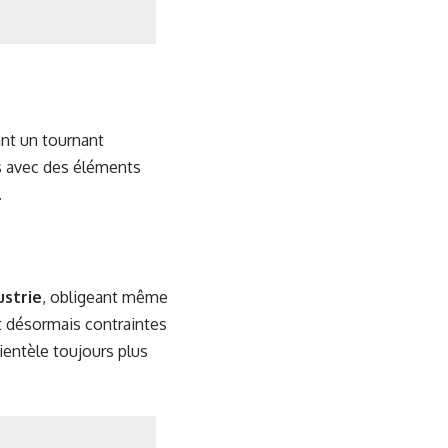
ant un tournant
es avec des éléments
.
ustrie
, obligeant même
t désormais contraintes
ientèle toujours plus