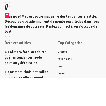
//
F
ashion4Mec est votre magazine des tendances lifestyle.
Découvrez quotidiennement de nombreux articles dans tous
les domaines de votre vie. Restez connecté, on s’occupe de
tout !
Derniers articles
Top Categories
Calimero fashion addict :
Lifestyle
quelles tendances mode
Auto / moto
peut-on y découvrir ?
Jeux
Comment choisir et tailler
Couple
vos plantes efficacement
Décoration
pour un jardin florissant
Jean homme
Cameltoe : que signifie ce
Chaussures
terme dans l’univers de la
Accessoire
mode ?