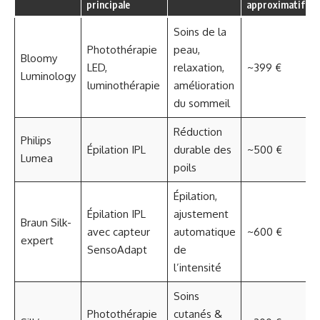
principale
approximatif
Soins de la
Photothérapie
peau,
Bloomy
LED,
relaxation,
~399 €
Luminology
luminothérapie
amélioration
du sommeil
Réduction
Philips
Épilation IPL
durable des
~500 €
Lumea
poils
Épilation,
Épilation IPL
ajustement
Braun Silk-
avec capteur
automatique
~600 €
expert
SensoAdapt
de
l’intensité
Soins
Photothérapie
cutanés &