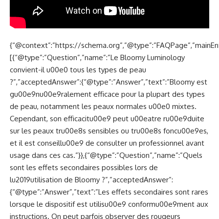
{“@context”:”https://schema.org”,”@type”:”FAQPage”,”mainEnt
[{“@type”:”Question”,”name”:”Le Bloomy Luminology
convient-il u00e0 tous les types de peau
?”,”acceptedAnswer”:{“@type”:”Answer”,”text”:”Bloomy est
gu00e9nu00e9ralement efficace pour la plupart des types
de peau, notamment les peaux normales u00e0 mixtes.
Cependant, son efficacitu00e9 peut u00eatre ru00e9duite
sur les peaux tru00e8s sensibles ou tru00e8s foncu00e9es,
et il est conseillu00e9 de consulter un professionnel avant
usage dans ces cas.”}},{“@type”:”Question”,”name”:”Quels
sont les effets secondaires possibles lors de
lu2019utilisation de Bloomy ?”,”acceptedAnswer”:
{“@type”:”Answer”,”text”:”Les effets secondaires sont rares
lorsque le dispositif est utilisu00e9 conformu00e9ment aux
instructions. On peut parfois observer des rougeurs