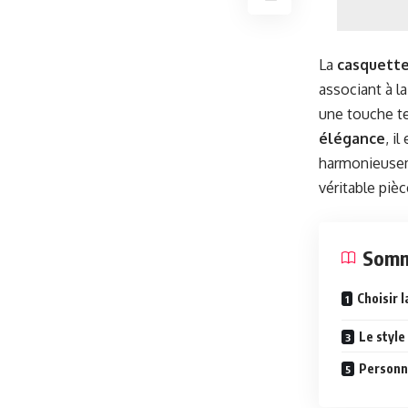
La
casquette
associant à la
une touche te
élégance
, i
harmonieuseme
véritable piè
Somm
Choisir 
Le style
Personn