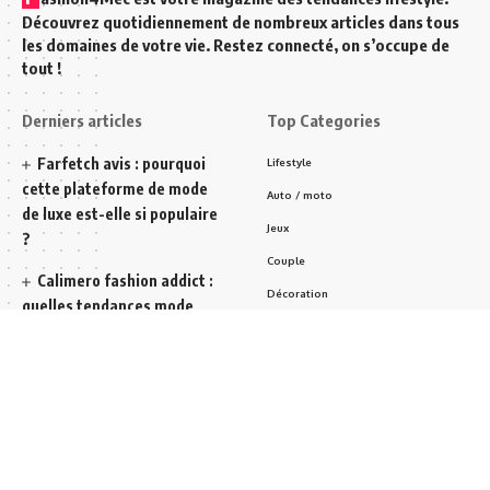
Découvrez quotidiennement de nombreux articles dans tous
les domaines de votre vie. Restez connecté, on s’occupe de
tout !
Derniers articles
Top Categories
Farfetch avis : pourquoi
Lifestyle
cette plateforme de mode
Auto / moto
de luxe est-elle si populaire
Jeux
?
Couple
Calimero fashion addict :
Décoration
quelles tendances mode
Jean homme
peut-on y découvrir ?
Chaussures
Comment choisir et tailler
Accessoire
vos plantes efficacement
pour un jardin florissant
Inscrivez-vous à notre newsletter