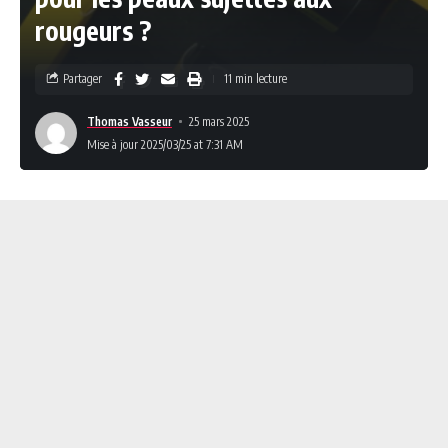
rougeurs ?
Partager
11 min lecture
Thomas Vasseur
25 mars 2025
Mise à jour 2025/03/25 at 7:31 AM